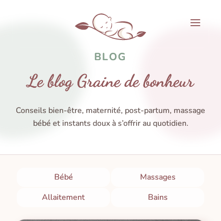
BLOG
Le blog Graine de bonheur
Côté Bébé
Côté Maman
Conseils bien-être, maternité, post-partum, massage
bébé et instants doux à s’offrir au quotidien.
Le Cocon
Contact
Espace Client
Bébé
Massages
Réserver
Allaitement
Bains