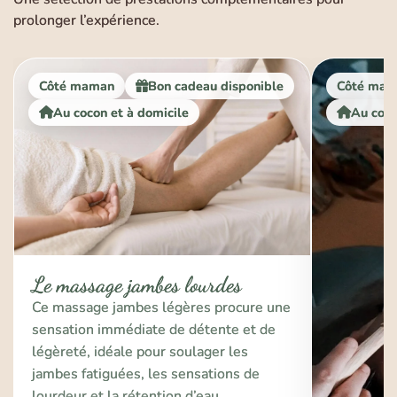
prolonger l’expérience.
Côté maman
Bon cadeau disponible
Côté mam
Au cocon et à domicile
Au coco
Le massage jambes lourdes
Ce massage jambes légères procure une
sensation immédiate de détente et de
légèreté, idéale pour soulager les
jambes fatiguées, les sensations de
lourdeur et la rétention d’eau.