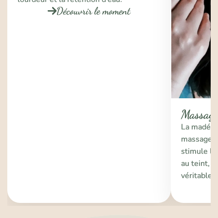
Découvrir le moment
Massage
La madérot
massage na
stimule la 
au teint, 
véritable