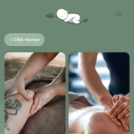
Côté maman
Côté Bébé
Côté Maman
Le Cocon
Contact
Espace Client
Réserver