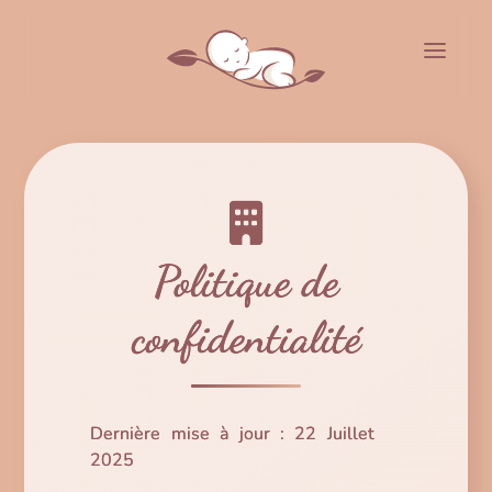
Côté Bébé
Côté Maman
Politique de
Le Cocon
confidentialité
Contact
Espace Client
Réserver
Dernière mise à jour : 22 Juillet
2025